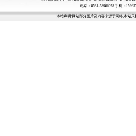
电话：0531-58966978 手机：156657
本站声明:网站部分图片及内容来源于网络,本站只提供