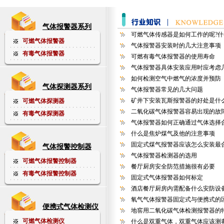
气体报警器系列
可燃气体传感器是如何工作的呢?什
可燃气体报警器
气体报警器安装时的几大注意事项
有毒气体报警器
可燃有毒气体报警器的使用寿命
气体报警器具体安装应用时应考虑
如何检测空气中燃气的浓度并预防
气体探测器系列
气体报警器常见的几大问题
矿井下安装瓦斯报警器的好处是什
可燃气体探测器
二氧化碳气体报警器容易出现的故
有毒气体探测器
气体报警器如何正确通过气体选择
什么是焦炉煤气及他的注意事项
固定式煤气报警器应该怎么安装最
气体报警控制器
气体报警器检测器的选用
可燃气体报警控制器
餐厅厨房安全防范措施很有必要
有毒气体报警控制器
固定式气体报警器如何标定
酒店餐厅厨房内需配备什么安防设
氧气气体报警器固定式与便携式的
便携式气体检测仪
地窖用二氧化碳气体检测报警器的
可燃气体检测仪
什么是双重气体，双重气体应该测