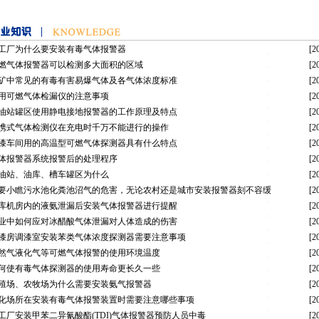
工厂为什么要安装有毒气体报警器
[2
燃气体报警器可以检测多大面积的区域
[2
矿中常见的有毒有害易爆气体及各气体浓度标准
[2
用可燃气体检漏仪的注意事项
[2
油站罐区使用静电接地报警器的工作原理及特点
[2
携式气体检测仪在充电时千万不能进行的操作
[2
漆车间用的高温型可燃气体探测器具有什么特点
[2
体报警器系统报警后的处理程序
[2
油站、油库、槽车罐区为什么
[2
要小瞧污水池化粪池沼气的危害，无论农村还是城市安装报警器刻不容缓
[2
库机房内的液氨泄漏后安装气体报警器进行提醒
[2
业中如何应对冰醋酸气体泄漏对人体造成的伤害
[2
漆房调漆室安装苯类气体浓度探测器需要注意事项
[2
然气液化气等可燃气体报警的使用环境温度
[2
何使有毒气体探测器的使用寿命更长久一些
[2
殖场、农牧场为什么需要安装氨气报警器
[2
化场所在安装有毒气体报警装置时需要注意哪些事项
[2
工厂安装甲苯二异氰酸酯(TDI)气体报警器预防人员中毒
[2