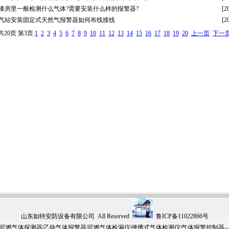
漆房里一般检测什么气体?需要安装什么样的报警器?
[2
气站安装固定式天然气报警器如何布线接线
[2
共20页 第3页
1
2
3
4
5
6
7
8
9
10
11
12
13
14
15
16
17
18
19
20
上一页
下一
山东如特安防设备有限公司 All Reserved
鲁ICP备11022866号
可燃气体探测器
|
乙炔气体报警器
|
可燃气体检漏仪
|
便携式气体检测仪|
气体报警控制器