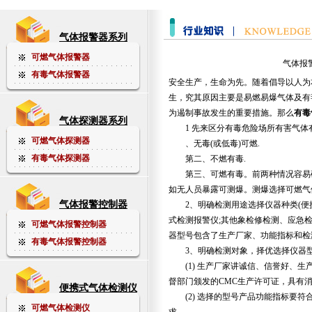
气体报警器系列
可燃气体报警器
气体报
有毒气体报警器
安全生产，生命为先。随着倡导以人为
生，究其原因主要是易燃易爆气体及有
为遏制事故发生的重要措施。那么
有毒
气体探测器系列
1 先来区分有毒危险场所有害气体
可燃气体探测器
、无毒(或低毒)可燃.
有毒气体探测器
第二、不燃有毒.
第三、可燃有毒。前两种情况容易确
如无人员暴露可测爆。测爆选择可燃气
气体报警控制器
2、明确检测用途选择仪器种类(便携
式检测报警仪;其他象检修检测、应急检
可燃气体报警控制器
器型号包含了生产厂家、功能指标和检
有毒气体报警控制器
3、明确检测对象，择优选择仪器型
(1) 生产厂家讲诚信、信誉好、生产
督部门颁发的CMC生产许可证，具有
便携式气体检测仪
(2) 选择的型号产品功能指标要符合国标GB1
可燃气体检测仪